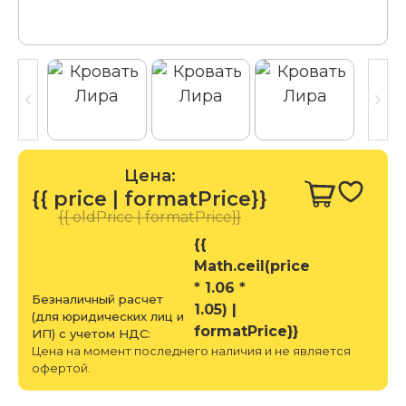
Цена:
{{ price | formatPrice}}
{{ oldPrice | formatPrice}}
{{
Math.ceil(price
* 1.06 *
Безналичный расчет
1.05) |
(для юридических лиц и
formatPrice}}
ИП) с учетом НДС:
Цена на момент последнего наличия и не является
офертой.