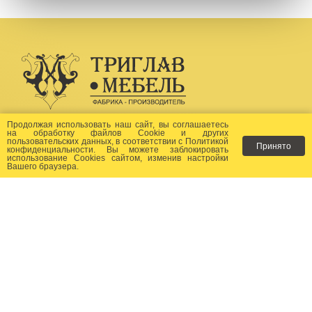
Создание сайта -
Бихайв
Продолжая использовать наш сайт, вы соглашаетесь
на
обработку файлов Сookie
и других
пользовательских данных, в соответствии с
Политикой
Принято
Как заказать?
конфиденциальности
. Вы можете заблокировать
использование Cookies сайтом, изменив настройки
Вашего браузера.
Доставка
Фото-каталог
Хиты продаж
Новости
Сертификаты
Отзывы
Статьи
Контакты