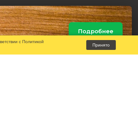
Подробнее
тветствии с
Политикой
Принято
Контакты:
Заказать звонок
Написать письмо
+7 (499) 677-24-23
main@triglav-mebel.ru
+7 (905) 149-05-
43