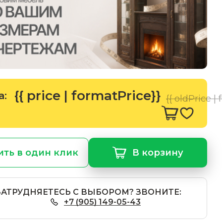
{{ price | formatPrice}}
а:
{{ oldPrice |
ить в один клик
В корзину
ЗАТРУДНЯЕТЕСЬ С ВЫБОРОМ? ЗВОНИТЕ:
+7 (905) 149-05-43