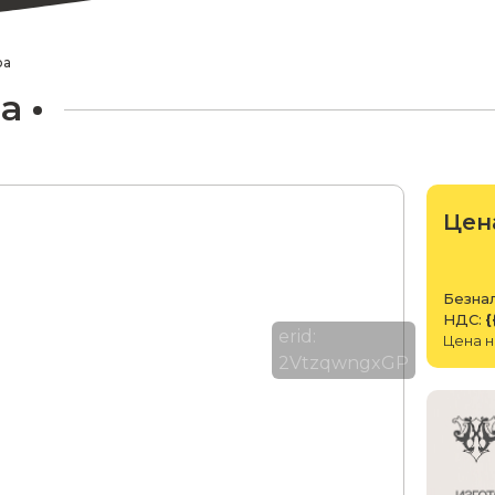
ра
а
Цен
Безнал
НДС:
{
erid:
Цена н
2VtzqwngxGP