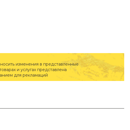
вносить изменения в представленные
оварах и услугах представлена
ванием для рекламаций