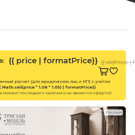
{{ price | formatPrice}}
а:
{{ oldPrice |
ичный расчет (для юридических лиц и ИП) с учетом
{ Math.ceil(price * 1.06 * 1.05) | formatPrice}}
а момент последнего наличия и не является офертой.
Реклама