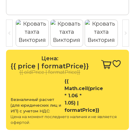
Цена:
{{ price | formatPrice}}
{{ oldPrice | formatPrice}}
{{
Math.ceil(price
* 1.06 *
Безналичный расчет
1.05) |
(для юридических лиц и
formatPrice}}
ИП) с учетом НДС:
Цена на момент последнего наличия и не является
офертой.