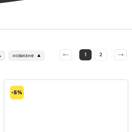
1
2
новизне
-5%