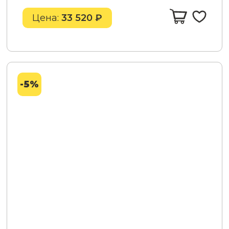
Цена:
33 520 ₽
-5%