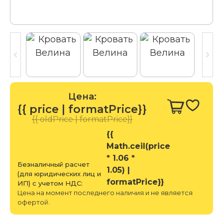
Цена:
{{ price | formatPrice}}
{{ oldPrice | formatPrice}}
{{
Math.ceil(price
* 1.06 *
Безналичный расчет
1.05) |
(для юридических лиц и
formatPrice}}
ИП) с учетом НДС:
Цена на момент последнего наличия и не является
офертой.