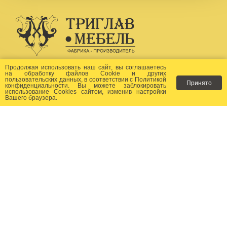
Создание сайта -
Бихайв
Продолжая использовать наш сайт, вы соглашаетесь
на
обработку файлов Сookie
и других
пользовательских данных, в соответствии с
Политикой
Принято
Как заказать?
конфиденциальности
. Вы можете заблокировать
использование Cookies сайтом, изменив настройки
Вашего браузера.
Доставка
Фото-каталог
Хиты продаж
Новости
Сертификаты
Отзывы
Статьи
Контакты
Контакты: