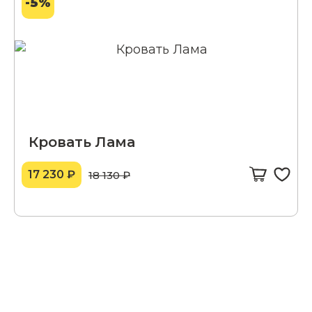
-5%
Кровать Лама
17 230 ₽
18 130 ₽