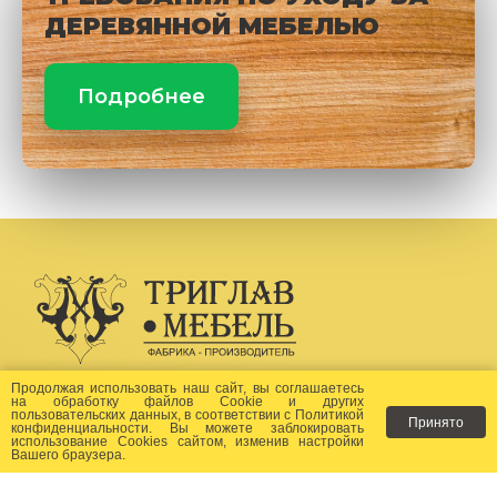
ДЕРЕВЯННОЙ МЕБЕЛЬЮ
Подробнее
Создание сайта -
Бихайв
Продолжая использовать наш сайт, вы соглашаетесь
на
обработку файлов Сookie
и других
пользовательских данных, в соответствии с
Политикой
Принято
Как заказать?
конфиденциальности
. Вы можете заблокировать
использование Cookies сайтом, изменив настройки
Вашего браузера.
Доставка
Фото-каталог