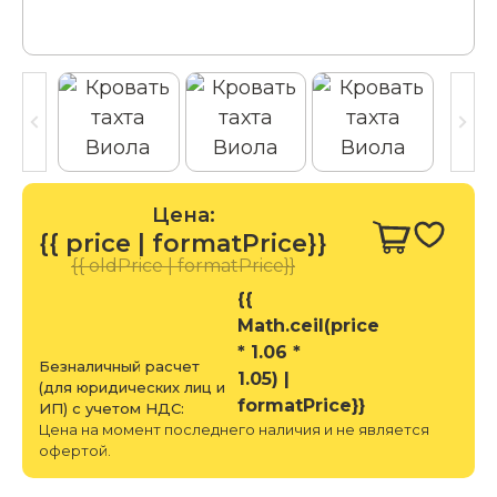
Цена:
{{ price | formatPrice}}
{{ oldPrice | formatPrice}}
{{
Math.ceil(price
* 1.06 *
Безналичный расчет
1.05) |
(для юридических лиц и
formatPrice}}
ИП) с учетом НДС:
Цена на момент последнего наличия и не является
офертой.