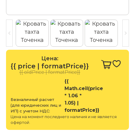
Цена:
{{ price | formatPrice}}
{{ oldPrice | formatPrice}}
{{
Math.ceil(price
* 1.06 *
Безналичный расчет
1.05) |
(для юридических лиц и
formatPrice}}
ИП) с учетом НДС:
Цена на момент последнего наличия и не является
офертой.