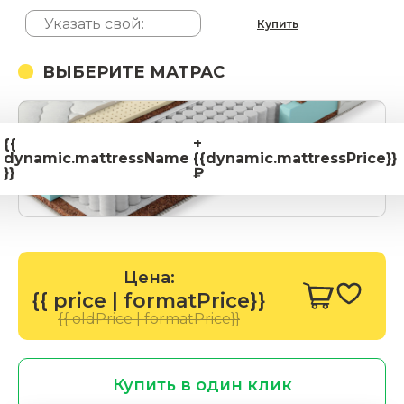
Купить
ВЫБЕРИТЕ МАТРАС
{{
+
dynamic.mattressName
{{dynamic.mattressPrice}}
}}
₽
Цена:
{{ price | formatPrice}}
{{ oldPrice | formatPrice}}
Купить в один клик