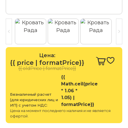
Цена:
{{ price | formatPrice}}
{{ oldPrice | formatPrice}}
{{
Math.ceil(price
* 1.06 *
Безналичный расчет
1.05) |
(для юридических лиц и
formatPrice}}
ИП) с учетом НДС:
Цена на момент последнего наличия и не является
офертой.