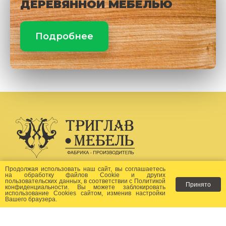
ДЕРЕВЯННОЙ МЕБЕЛЬЮ
Подробнее
Создание сайта -
Бихайв
Продолжая использовать наш сайт, вы соглашаетесь
на
обработку файлов Сookie
и других
пользовательских данных, в соответствии с
Политикой
Принято
Как заказать?
конфиденциальности
. Вы можете заблокировать
использование Cookies сайтом, изменив настройки
Вашего браузера.
Доставка
Фото-каталог