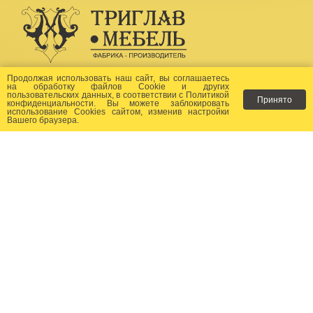
Создание сайта -
Бихайв
Продолжая использовать наш сайт, вы соглашаетесь
на
обработку файлов Сookie
и других
пользовательских данных, в соответствии с
Политикой
Принято
Как заказать?
конфиденциальности
. Вы можете заблокировать
использование Cookies сайтом, изменив настройки
Вашего браузера.
Доставка
Фото-каталог
Хиты продаж
Новости
Сертификаты
Отзывы
Статьи
Контакты
Контакты: