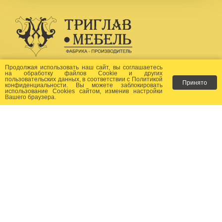
Создание сайта -
Бихайв
Продолжая использовать наш сайт, вы соглашаетесь
на
обработку файлов Сookie
и других
пользовательских данных, в соответствии с
Политикой
Принято
Как заказать?
конфиденциальности
. Вы можете заблокировать
использование Cookies сайтом, изменив настройки
Вашего браузера.
Доставка
Фото-каталог
Хиты продаж
Новости
Сертификаты
Отзывы
Статьи
Контакты
Контакты: