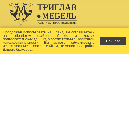
Создание сайта -
Бихайв
Продолжая использовать наш сайт, вы соглашаетесь
на
обработку файлов Сookie
и других
пользовательских данных, в соответствии с
Политикой
Принято
Как заказать?
конфиденциальности
. Вы можете заблокировать
использование Cookies сайтом, изменив настройки
Вашего браузера.
Доставка
Фото-каталог
Хиты продаж
Новости
Сертификаты
Отзывы
Статьи
Контакты
Контакты: