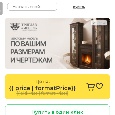
Купить
P
Реклама
Цена:
{{ price | formatPrice}}
{{ oldPrice | formatPrice}}
Купить в один клик