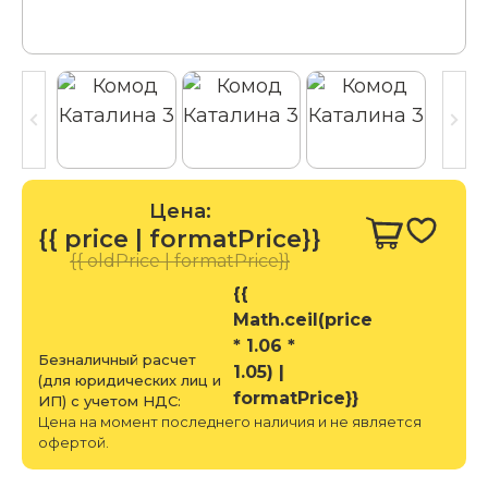
Цена:
{{ price | formatPrice}}
{{ oldPrice | formatPrice}}
{{
Math.ceil(price
* 1.06 *
Безналичный расчет
1.05) |
(для юридических лиц и
formatPrice}}
ИП) с учетом НДС:
Цена на момент последнего наличия и не является
офертой.