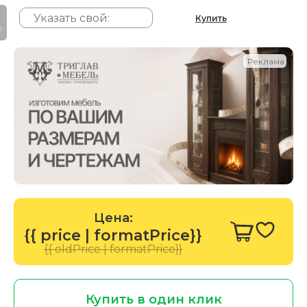
Купить
P
Реклама
Цена:
{{ price | formatPrice}}
{{ oldPrice | formatPrice}}
Купить в один клик