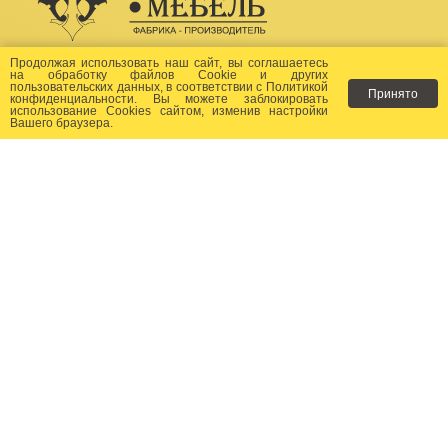
Создание сайта -
Бихайв
Продолжая использовать наш сайт, вы соглашаетесь
на
обработку файлов Сookie
и других
пользовательских данных, в соответствии с
Политикой
Принято
Как заказать?
конфиденциальности
. Вы можете заблокировать
использование Cookies сайтом, изменив настройки
Вашего браузера.
Доставка
Фото-каталог
Хиты продаж
Новости
Сертификаты
Отзывы
Статьи
Контакты
Контакты:
+7 (499) 677-24-23
+7 (905) 149-05-