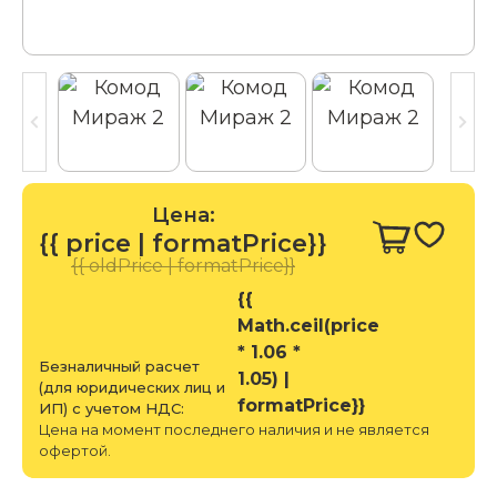
Цена:
{{ price | formatPrice}}
{{ oldPrice | formatPrice}}
{{
Math.ceil(price
* 1.06 *
Безналичный расчет
1.05) |
(для юридических лиц и
formatPrice}}
ИП) с учетом НДС:
Цена на момент последнего наличия и не является
офертой.