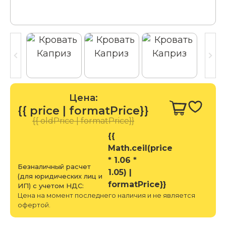
Цена:
{{ price | formatPrice}}
{{ oldPrice | formatPrice}}
{{
Math.ceil(price
* 1.06 *
Безналичный расчет
1.05) |
(для юридических лиц и
formatPrice}}
ИП) с учетом НДС:
Цена на момент последнего наличия и не является
офертой.