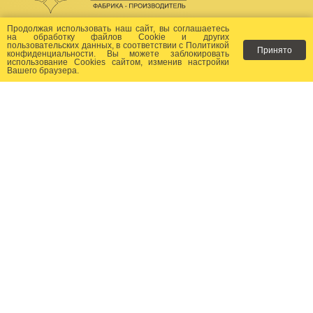
Создание сайта -
Бихайв
Продолжая использовать наш сайт, вы соглашаетесь
на
обработку файлов Сookie
и других
пользовательских данных, в соответствии с
Политикой
Принято
Как заказать?
конфиденциальности
. Вы можете заблокировать
использование Cookies сайтом, изменив настройки
Вашего браузера.
Доставка
Фото-каталог
Хиты продаж
Новости
Сертификаты
Отзывы
Статьи
Контакты
Контакты:
+7 (499) 677-24-23
+7 (905) 149-05-
43