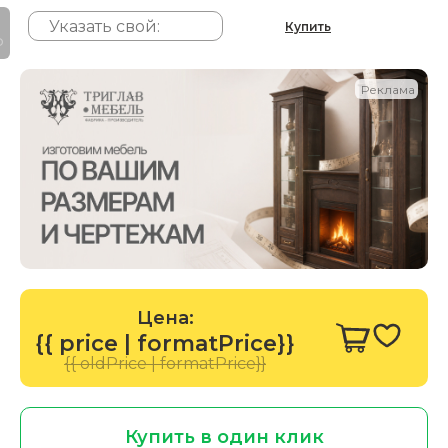
Купить
P
Реклама
Цена:
{{ price | formatPrice}}
{{ oldPrice | formatPrice}}
Купить в один клик