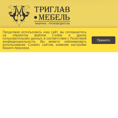
Создание сайта -
Бихайв
Продолжая использовать наш сайт, вы соглашаетесь
на
обработку файлов Сookie
и других
пользовательских данных, в соответствии с
Политикой
Принято
Как заказать?
конфиденциальности
. Вы можете заблокировать
использование Cookies сайтом, изменив настройки
Вашего браузера.
Доставка
Фото-каталог
Хиты продаж
Новости
Сертификаты
Отзывы
Статьи
Контакты
Контакты: