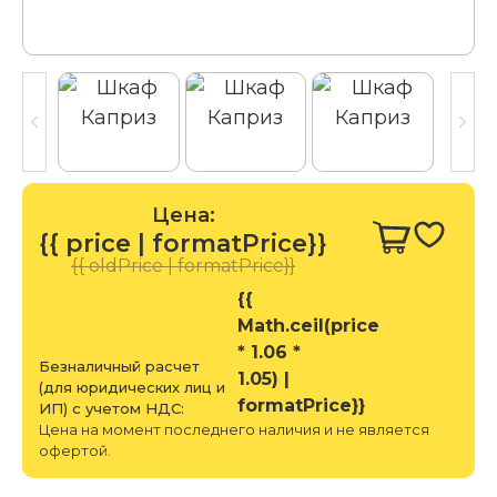
Цена:
{{ price | formatPrice}}
{{ oldPrice | formatPrice}}
{{
Math.ceil(price
* 1.06 *
Безналичный расчет
1.05) |
(для юридических лиц и
formatPrice}}
ИП) с учетом НДС:
Цена на момент последнего наличия и не является
офертой.