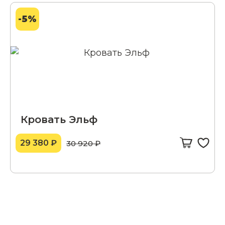
-5%
Кровать Эльф
29 380 ₽
30 920 ₽