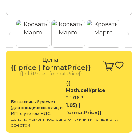
Цена:
{{ price | formatPrice}}
{{ oldPrice | formatPrice}}
{{
Math.ceil(price
* 1.06 *
Безналичный расчет
1.05) |
(для юридических лиц и
formatPrice}}
ИП) с учетом НДС:
Цена на момент последнего наличия и не является
офертой.