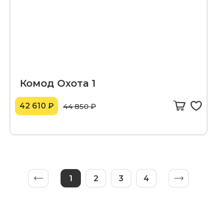
Комод Охота 1
42 610 ₽
44 850 ₽
1
2
3
4