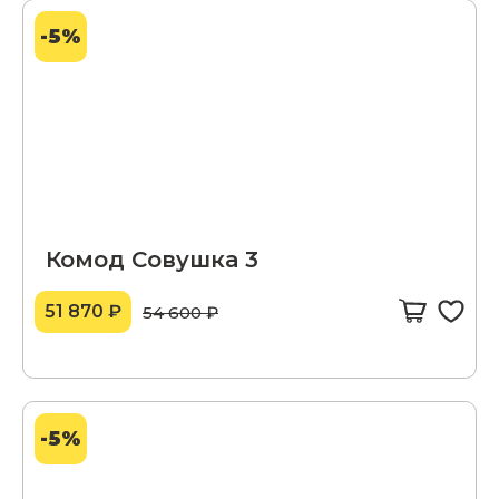
-5%
Комод Совушка 3
51 870 ₽
54 600 ₽
-5%