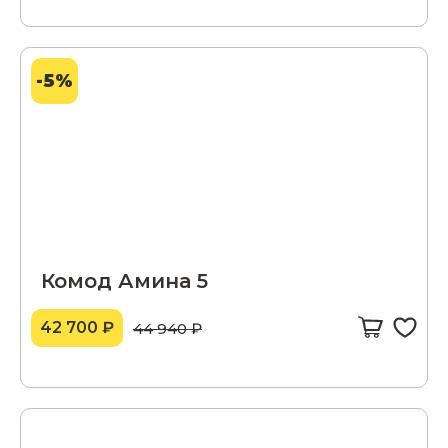
-5%
Комод Амина 5
42 700 ₽
44 940 ₽