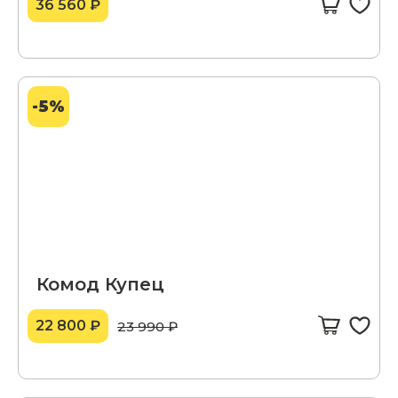
36 560 ₽
-5%
Комод Купец
22 800 ₽
23 990 ₽