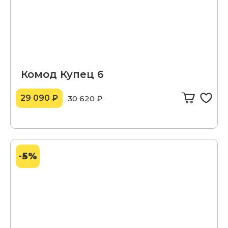
Комод Купец 6
29 090 ₽
30 620 ₽
-5%