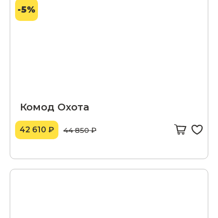
-5%
Комод Охота
42 610 ₽
44 850 ₽