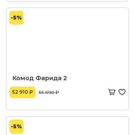
-5%
Комод Фарида 2
52 910 ₽
55 690 ₽
-5%