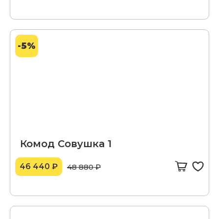
-5%
Комод Совушка 1
46 440 ₽
48 880 ₽