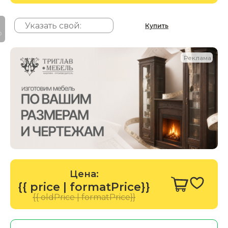
Купить
P
Реклама
Цена:
{{ price | formatPrice}}
{{ oldPrice | formatPrice}}