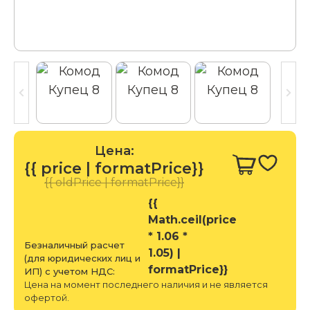
Цена:
{{ price | formatPrice}}
{{ oldPrice | formatPrice}}
{{
Math.ceil(price
* 1.06 *
Безналичный расчет
1.05) |
(для юридических лиц и
formatPrice}}
ИП) с учетом НДС:
Цена на момент последнего наличия и не является
офертой.