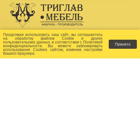
Создание сайта -
Бихайв
Продолжая использовать наш сайт, вы соглашаетесь
на
обработку файлов Сookie
и других
пользовательских данных, в соответствии с
Политикой
Принято
Как заказать?
конфиденциальности
. Вы можете заблокировать
использование Cookies сайтом, изменив настройки
Вашего браузера.
Доставка
Фото-каталог
Хиты продаж
Новости
Сертификаты
Отзывы
Статьи
Контакты
Контакты: