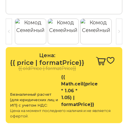
Цена:
{{ price | formatPrice}}
{{ oldPrice | formatPrice}}
{{
Math.ceil(price
* 1.06 *
Безналичный расчет
1.05) |
(для юридических лиц и
formatPrice}}
ИП) с учетом НДС:
Цена на момент последнего наличия и не является
офертой.