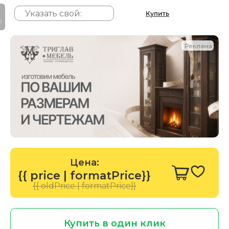
Купить
P
Реклама
Цена:
{{ price | formatPrice}}
{{ oldPrice | formatPrice}}
Купить в один клик