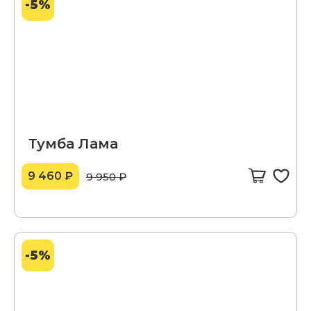
-5%
Тумба Лама
9 460 ₽
9 950 ₽
-5%