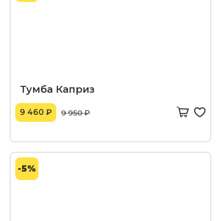
Тумба Каприз
9 460 ₽
9 950 ₽
-5%