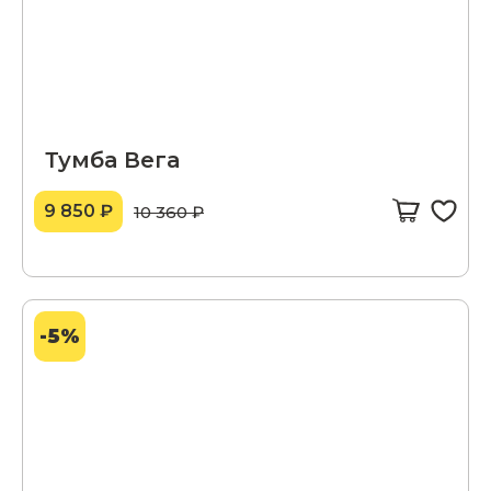
Тумба Вега
9 850 ₽
10 360 ₽
-5%