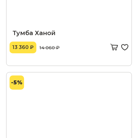
Тумба Ханой
13 360 ₽
14 060 ₽
-5%