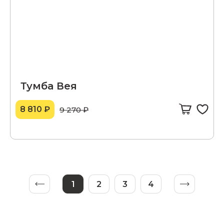
Тумба Вея
8 810 ₽
9 270 ₽
1
2
3
4