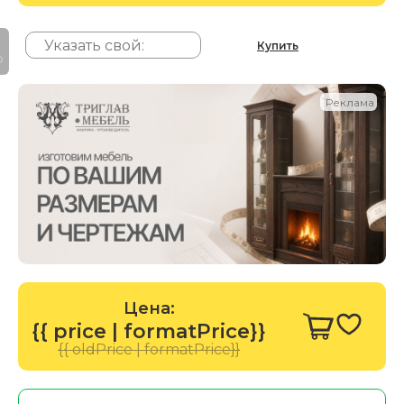
Купить
P
Реклама
Цена:
{{ price | formatPrice}}
{{ oldPrice | formatPrice}}