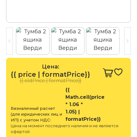
Цена:
{{ price | formatPrice}}
{{ oldPrice | formatPrice}}
{{
Math.ceil(price
* 1.06 *
Безналичный расчет
1.05) |
(для юридических лиц и
formatPrice}}
ИП) с учетом НДС:
Цена на момент последнего наличия и не является
офертой.