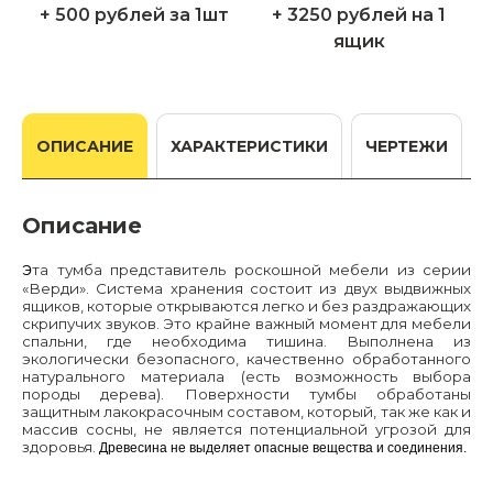
+ 500 рублей за 1шт
+ 3250 рублей на 1
ящик
ОПИСАНИЕ
ХАРАКТЕРИСТИКИ
ЧЕРТЕЖИ
Описание
та тумба представитель
роскошной
мебели из
серии
Э
«Верди».
Система хранения состоит из двух выдвижных
ящиков
, которые
открываются
легко
и бе
з раздражающих
скрипучих звуков
.
Это
крайне
важн
ый момент
для мебели
спальни, где необходима тишина. Выполнена из
экологически безопасного, качественно обработанного
натурального
материала
(есть возможность выбора
породы дерева)
.
П
оверхности
тумбы обработаны
защитным
лакокрасочным состав
ом
, которы
й
, так же как и
массив сосны, не является потенциальной
угроз
ой
для
здоровья.
Древесина не выделяет опасные вещества и соединения.