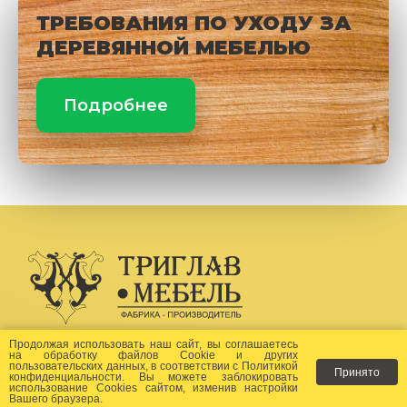
ТРЕБОВАНИЯ ПО УХОДУ ЗА
ДЕРЕВЯННОЙ МЕБЕЛЬЮ
Подробнее
Создание сайта -
Бихайв
Продолжая использовать наш сайт, вы соглашаетесь
на
обработку файлов Сookie
и других
пользовательских данных, в соответствии с
Политикой
Принято
Как заказать?
конфиденциальности
. Вы можете заблокировать
использование Cookies сайтом, изменив настройки
Вашего браузера.
Доставка