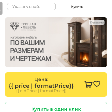
Купить
P
Реклама
Цена:
{{ price | formatPrice}}
{{ oldPrice | formatPrice}}
Купить в один клик