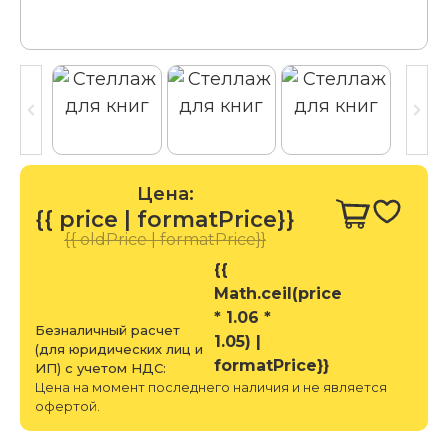
Цена:
{{ price | formatPrice}}
{{ oldPrice | formatPrice}}
{{
Math.ceil(price
* 1.06 *
Безналичный расчет
1.05) |
(для юридических лиц и
formatPrice}}
ИП) с учетом НДС:
Цена на момент последнего наличия и не является
офертой.