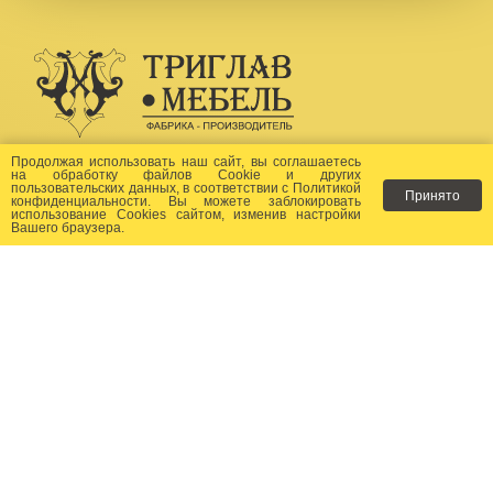
Создание сайта -
Бихайв
Продолжая использовать наш сайт, вы соглашаетесь
на
обработку файлов Сookie
и других
пользовательских данных, в соответствии с
Политикой
Принято
Как заказать?
конфиденциальности
. Вы можете заблокировать
использование Cookies сайтом, изменив настройки
Вашего браузера.
Доставка
Фото-каталог
Хиты продаж
Новости
Сертификаты
Отзывы
Статьи
Контакты