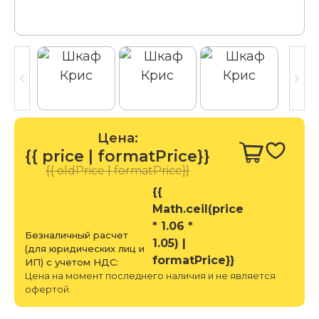
Цена:
{{ price | formatPrice}}
{{ oldPrice | formatPrice}}
{{
Math.ceil(price
* 1.06 *
Безналичный расчет
1.05) |
(для юридических лиц и
formatPrice}}
ИП) с учетом НДС:
Цена на момент последнего наличия и не является
офертой.