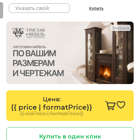
Купить
P
Реклама
Цена:
{{ price | formatPrice}}
{{ oldPrice | formatPrice}}
Купить в один клик