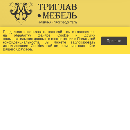
Создание сайта -
Бихайв
Продолжая использовать наш сайт, вы соглашаетесь
на
обработку файлов Сookie
и других
пользовательских данных, в соответствии с
Политикой
Принято
Как заказать?
конфиденциальности
. Вы можете заблокировать
использование Cookies сайтом, изменив настройки
Вашего браузера.
Доставка
Фото-каталог
Хиты продаж
Новости
Сертификаты
Отзывы
Статьи
Контакты
Контакты: