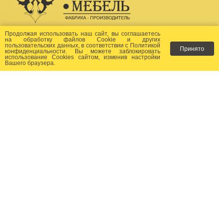
Создание сайта -
Бихайв
Продолжая использовать наш сайт, вы соглашаетесь
на
обработку файлов Сookie
и других
пользовательских данных, в соответствии с
Политикой
Принято
Как заказать?
конфиденциальности
. Вы можете заблокировать
использование Cookies сайтом, изменив настройки
Вашего браузера.
Доставка
Фото-каталог
Хиты продаж
Новости
Сертификаты
Отзывы
Статьи
Контакты
Контакты:
+7 (499) 677-24-23