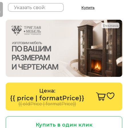
Купить
P
Реклама
Цена:
{{ price | formatPrice}}
{{ oldPrice | formatPrice}}
Купить в один клик