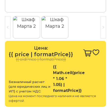
Цена:
{{ price | formatPrice}}
{{ oldPrice | formatPrice}}
{{
Math.ceil(price
* 1.06 *
Безналичный расчет
1.05) |
(для юридических лиц и
formatPrice}}
ИП) с учетом НДС:
Цена на момент последнего наличия и не является
офертой.