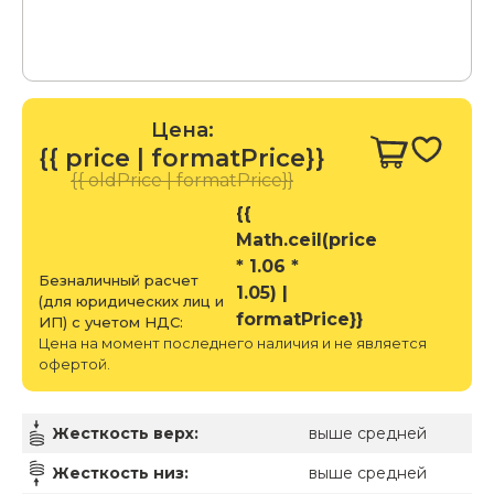
Цена:
{{ price | formatPrice}}
{{ oldPrice | formatPrice}}
{{
Math.ceil(price
* 1.06 *
Безналичный расчет
1.05) |
(для юридических лиц и
formatPrice}}
ИП) с учетом НДС:
Цена на момент последнего наличия и не является
офертой.
Жесткость верх:
выше средней
Жесткость низ:
выше средней