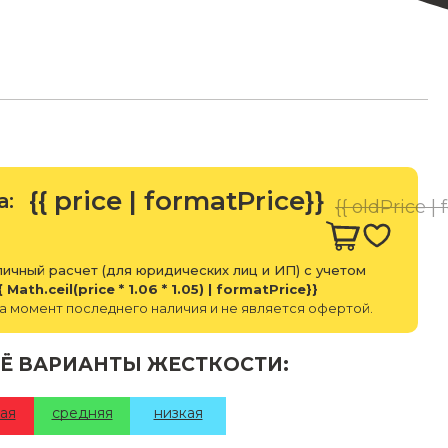
{{ price | formatPrice}}
а:
{{ oldPrice |
ичный расчет (для юридических лиц и ИП) с учетом
{ Math.ceil(price * 1.06 * 1.05) | formatPrice}}
а момент последнего наличия и не является офертой.
Ё ВАРИАНТЫ ЖЕСТКОСТИ:
ая
средняя
низкая