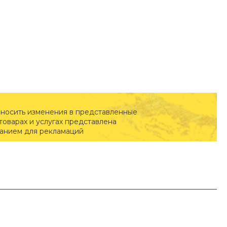
вносить изменения в представленные
оварах и услугах представлена
ванием для рекламаций