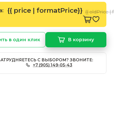
{{ price | formatPrice}}
а:
{{ oldPrice |
ить в один клик
В корзину
ЗАТРУДНЯЕТЕСЬ С ВЫБОРОМ? ЗВОНИТЕ:
+7 (905) 149-05-43