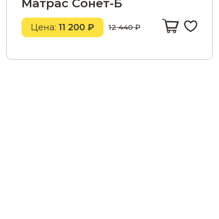
Матрас Сонет-Б
Цена:
11 200 ₽
12 440 ₽