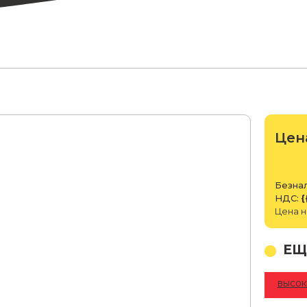
Цен
Безнал
НДС:
{
Цена н
ЕЩ
высок