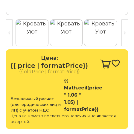
Цена:
{{ price | formatPrice}}
{{ oldPrice | formatPrice}}
{{
Math.ceil(price
* 1.06 *
Безналичный расчет
1.05) |
(для юридических лиц и
formatPrice}}
ИП) с учетом НДС:
Цена на момент последнего наличия и не является
офертой.