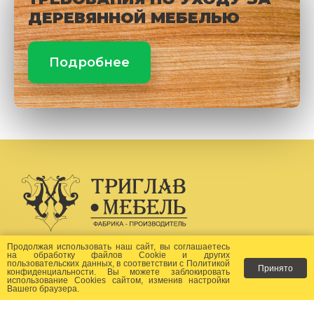
ДЕРЕВЯННОЙ МЕБЕЛЬЮ
Подробнее
Создание сайта -
Бихайв
Продолжая использовать наш сайт, вы соглашаетесь
на
обработку файлов Сookie
и других
пользовательских данных, в соответствии с
Политикой
Принято
Как заказать?
конфиденциальности
. Вы можете заблокировать
использование Cookies сайтом, изменив настройки
Вашего браузера.
Доставка
Фото-каталог