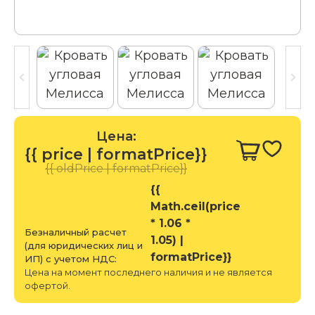
Цена:
{{ price | formatPrice}}
{{ oldPrice | formatPrice}}
{{
Math.ceil(price
* 1.06 *
Безналичный расчет
1.05) |
(для юридических лиц и
formatPrice}}
ИП) с учетом НДС:
Цена на момент последнего наличия и не является
офертой.