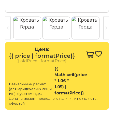
Цена:
{{ price | formatPrice}}
{{ oldPrice | formatPrice}}
{{
Math.ceil(price
* 1.06 *
Безналичный расчет
1.05) |
(для юридических лиц и
formatPrice}}
ИП) с учетом НДС:
Цена на момент последнего наличия и не является
офертой.