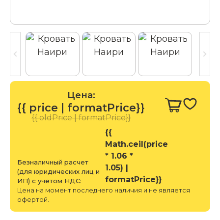
Цена:
{{ price | formatPrice}}
{{ oldPrice | formatPrice}}
{{
Math.ceil(price
* 1.06 *
Безналичный расчет
1.05) |
(для юридических лиц и
formatPrice}}
ИП) с учетом НДС:
Цена на момент последнего наличия и не является
офертой.