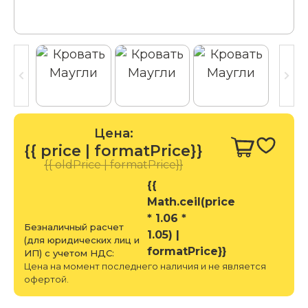
Цена:
{{ price | formatPrice}}
{{ oldPrice | formatPrice}}
{{
Math.ceil(price
* 1.06 *
Безналичный расчет
1.05) |
(для юридических лиц и
formatPrice}}
ИП) с учетом НДС:
Цена на момент последнего наличия и не является
офертой.