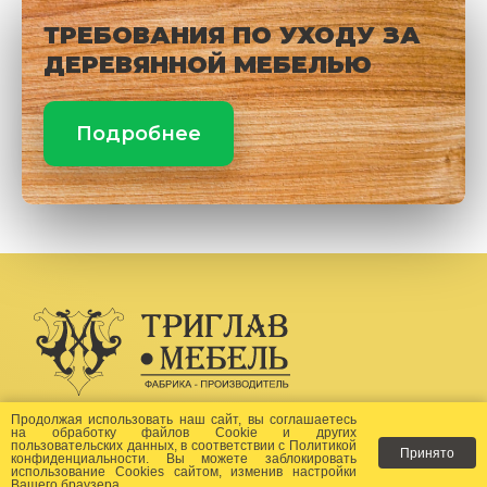
ТРЕБОВАНИЯ ПО УХОДУ ЗА
ДЕРЕВЯННОЙ МЕБЕЛЬЮ
Подробнее
Создание сайта -
Бихайв
Продолжая использовать наш сайт, вы соглашаетесь
на
обработку файлов Сookie
и других
пользовательских данных, в соответствии с
Политикой
Принято
Как заказать?
конфиденциальности
. Вы можете заблокировать
использование Cookies сайтом, изменив настройки
Вашего браузера.