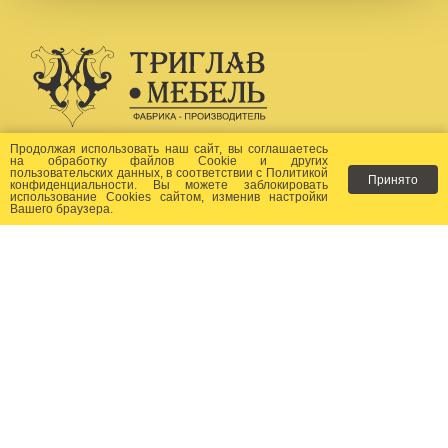
Создание сайта -
Бихайв
Продолжая использовать наш сайт, вы соглашаетесь
на
обработку файлов Сookie
и других
пользовательских данных, в соответствии с
Политикой
Принято
Как заказать?
конфиденциальности
. Вы можете заблокировать
использование Cookies сайтом, изменив настройки
Вашего браузера.
Доставка
Фото-каталог
Хиты продаж
Новости
Сертификаты
Отзывы
Статьи
Контакты