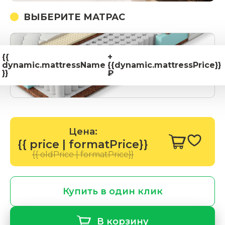
ВЫБЕРИТЕ МАТРАС
{{
+
dynamic.mattressName
{{dynamic.mattressPrice}}
}}
₽
Цена:
{{ price | formatPrice}}
{{ oldPrice | formatPrice}}
Купить в один клик
В корзину