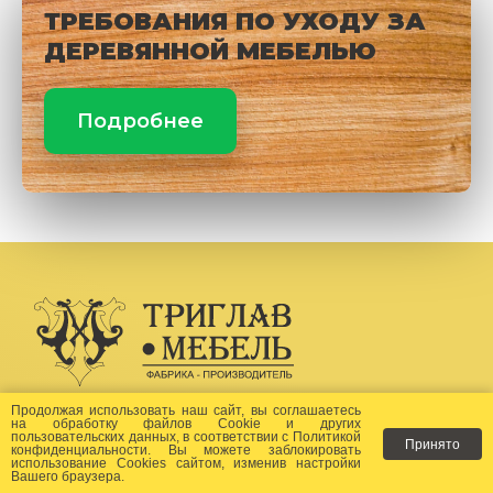
ТРЕБОВАНИЯ ПО УХОДУ ЗА
ДЕРЕВЯННОЙ МЕБЕЛЬЮ
Подробнее
Создание сайта -
Бихайв
Продолжая использовать наш сайт, вы соглашаетесь
на
обработку файлов Сookie
и других
пользовательских данных, в соответствии с
Политикой
Принято
Как заказать?
конфиденциальности
. Вы можете заблокировать
использование Cookies сайтом, изменив настройки
Вашего браузера.
Доставка