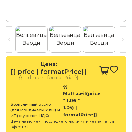
Цена:
{{ price | formatPrice}}
{{ oldPrice | formatPrice}}
{{
Math.ceil(price
* 1.06 *
Безналичный расчет
1.05) |
(для юридических лиц и
formatPrice}}
ИП) с учетом НДС:
Цена на момент последнего наличия и не является
офертой.