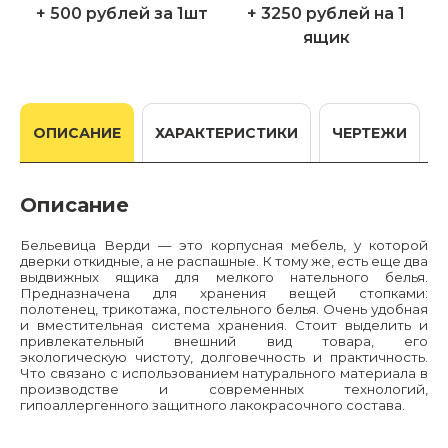
+ 500 рублей за 1шт
+ 3250 рублей на 1
ящик
ОПИСАНИЕ
ХАРАКТЕРИСТИКИ
ЧЕРТЕЖИ
Описание
Бельевица Верди — это
корпусная мебель
, у котор
ой
дверки
откидные, а
не распашные.
К тому же, есть еще два
выдвижных ящика для мелкого нательного белья.
Предназначена для хранения вещей
стопками:
полотен
е
ц, трикотаж
а, постельного белья
.
Очень удобная
и вместительная система хранения.
Стоит выделить
и
привлекательный внешний вид
товара
,
его
экологич
ескую чистоту
,
долговечность и практичность.
Ч
то связано с использованием натурального материала
в
производстве и современных технологий,
гипоаллергенного защитного лакокрасочного состава
.