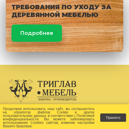
ТРЕБОВАНИЯ ПО УХОДУ ЗА
ДЕРЕВЯННОЙ МЕБЕЛЬЮ
Подробнее
Создание сайта -
Бихайв
Продолжая использовать наш сайт, вы соглашаетесь
на
обработку файлов Сookie
и других
пользовательских данных, в соответствии с
Политикой
Принято
Как заказать?
конфиденциальности
. Вы можете заблокировать
использование Cookies сайтом, изменив настройки
Вашего браузера.
Доставка