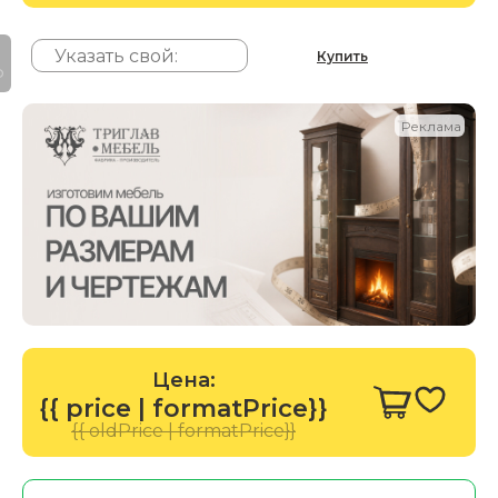
Купить
P
Реклама
Цена:
{{ price | formatPrice}}
{{ oldPrice | formatPrice}}