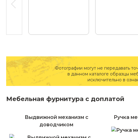
Фотографии могут не передавать то
в данном каталоге образцы ме
исключительно в озна
Мебельная фурнитура с доплатой
Выдвижной механизм с
Ручка ме
доводчиком