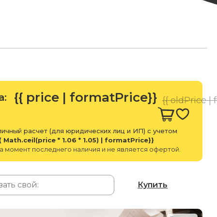
{{ price | formatPrice}}
а:
{{ oldPrice |
ичный расчет (для юридических лиц и ИП) с учетом
{ Math.ceil(price * 1.06 * 1.05) | formatPrice}}
а момент последнего наличия и не является офертой.
Купить