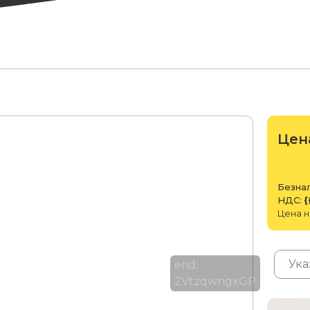
Цен
Безнал
НДС:
{
Цена н
erid:
2VtzqwngxGP