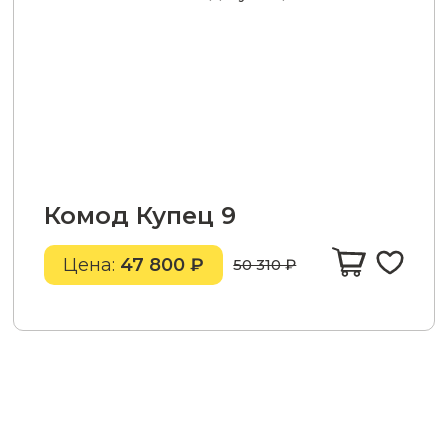
Комод Купец 9
Цена:
47 800 ₽
50 310 ₽