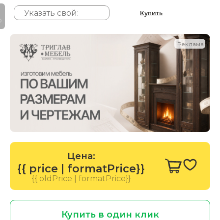
Купить
P
Реклама
Цена:
{{ price | formatPrice}}
{{ oldPrice | formatPrice}}
Купить в один клик