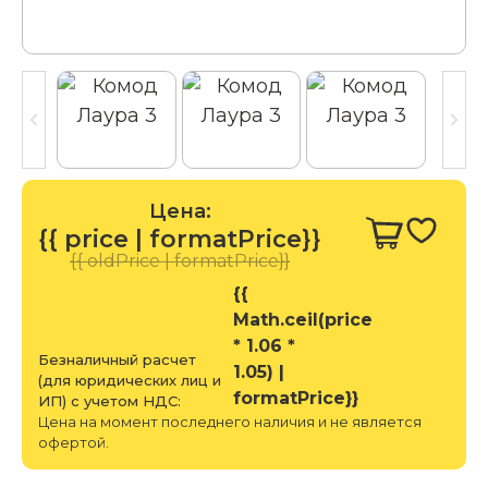
Цена:
{{ price | formatPrice}}
{{ oldPrice | formatPrice}}
{{
Math.ceil(price
* 1.06 *
Безналичный расчет
1.05) |
(для юридических лиц и
formatPrice}}
ИП) с учетом НДС:
Цена на момент последнего наличия и не является
офертой.