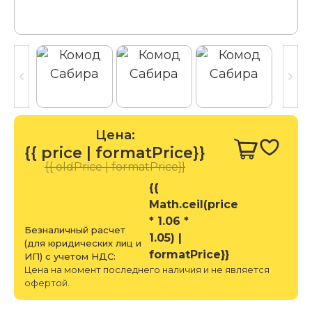
Цена:
{{ price | formatPrice}}
{{ oldPrice | formatPrice}}
{{
Math.ceil(price
* 1.06 *
Безналичный расчет
1.05) |
(для юридических лиц и
formatPrice}}
ИП) с учетом НДС:
Цена на момент последнего наличия и не является
офертой.