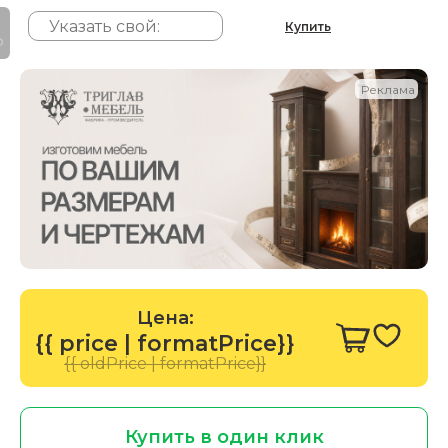
Купить
P
Реклама
Цена:
{{ price | formatPrice}}
{{ oldPrice | formatPrice}}
Купить в один клик