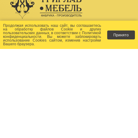
Создание сайта -
Бихайв
Продолжая использовать наш сайт, вы соглашаетесь
на
обработку файлов Сookie
и других
пользовательских данных, в соответствии с
Политикой
Принято
Как заказать?
конфиденциальности
. Вы можете заблокировать
использование Cookies сайтом, изменив настройки
Вашего браузера.
Доставка
Фото-каталог
Хиты продаж
Новости
Сертификаты
Отзывы
Статьи
Контакты
Контакты:
+7 (499) 677-24-23