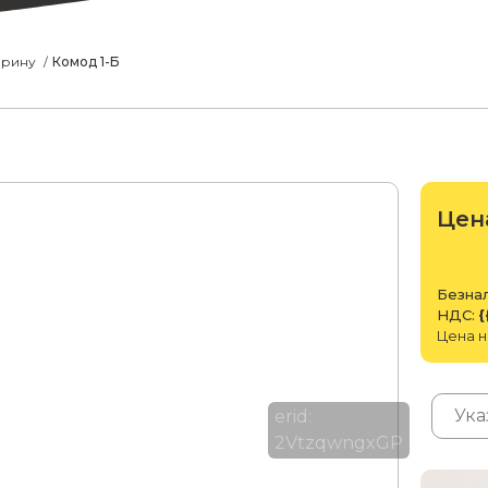
арину
Комод 1-Б
Цен
Безнал
НДС:
{
Цена н
erid:
2VtzqwngxGP