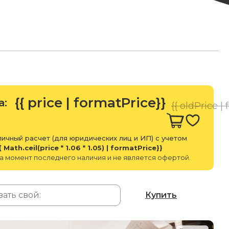
{{ price | formatPrice}}
а:
{{ oldPrice |
ичный расчет (для юридических лиц и ИП) с учетом
{ Math.ceil(price * 1.06 * 1.05) | formatPrice}}
а момент последнего наличия и не является офертой.
Купить