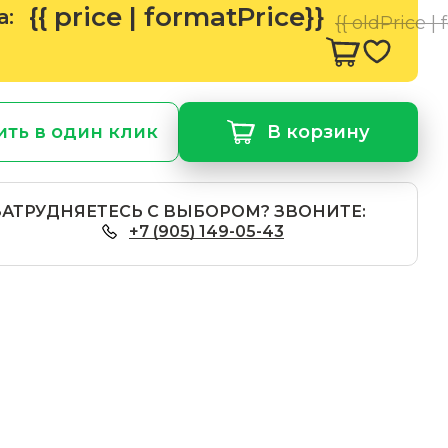
{{ price | formatPrice}}
а:
{{ oldPrice |
ить в один клик
В корзину
ЗАТРУДНЯЕТЕСЬ С ВЫБОРОМ? ЗВОНИТЕ:
+7 (905) 149-05-43