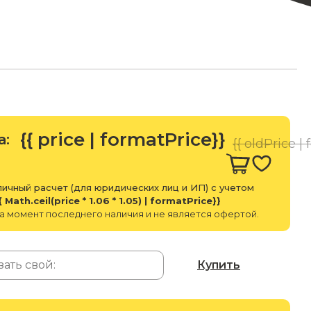
{{ price | formatPrice}}
а:
{{ oldPrice |
ичный расчет (для юридических лиц и ИП) с учетом
{ Math.ceil(price * 1.06 * 1.05) | formatPrice}}
а момент последнего наличия и не является офертой.
Купить