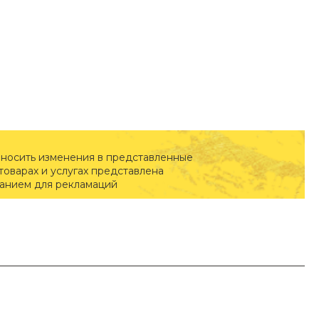
вносить изменения в представленные
оварах и услугах представлена
ванием для рекламаций