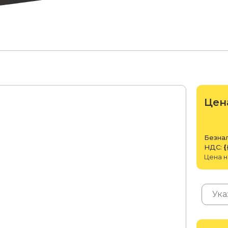
Цен
Безнал
НДС:
{
Цена н