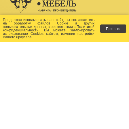
Создание сайта -
Бихайв
Продолжая использовать наш сайт, вы соглашаетесь
на
обработку файлов Сookie
и других
пользовательских данных, в соответствии с
Политикой
Принято
Как заказать?
конфиденциальности
. Вы можете заблокировать
использование Cookies сайтом, изменив настройки
Вашего браузера.
Доставка
Фото-каталог
Хиты продаж
Новости
Сертификаты
Отзывы
Статьи
Контакты
Контакты:
+7 (499) 677-24-23