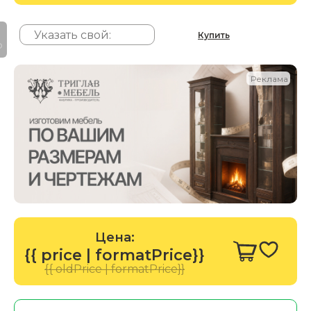
Купить
P
Реклама
Цена:
{{ price | formatPrice}}
{{ oldPrice | formatPrice}}