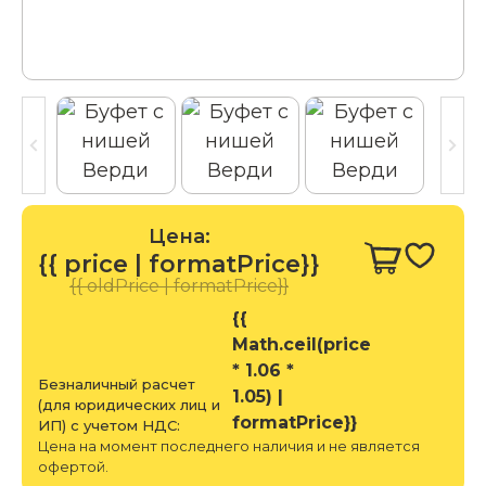
Цена:
{{ price | formatPrice}}
{{ oldPrice | formatPrice}}
{{
Math.ceil(price
* 1.06 *
Безналичный расчет
1.05) |
(для юридических лиц и
formatPrice}}
ИП) с учетом НДС:
Цена на момент последнего наличия и не является
офертой.