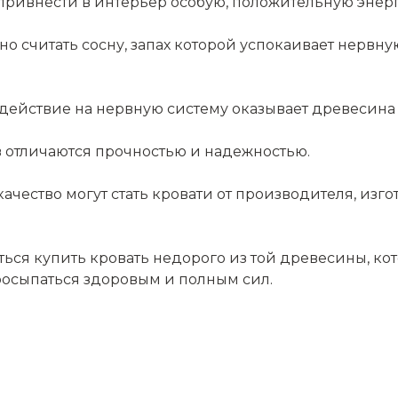
 привнести в интерьер особую, положительную энерг
считать сосну, запах которой успокаивает нервную
здействие на нервную систему оказывает древесина 
в отличаются прочностью и надежностью.
ество могут стать кровати от производителя, изгот
аться купить кровать недорого из той древесины, 
росыпаться здоровым и полным сил.