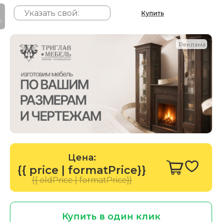
Купить
P
Реклама
Цена:
{{ price | formatPrice}}
{{ oldPrice | formatPrice}}
Купить в один клик