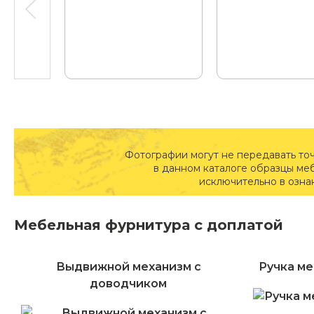
Фотографии могут не передавать то
в данном каталоге образцы ме
исключительно в озна
Мебельная фурнитура с доплатой
Выдвижной механизм с
Ручка ме
доводчиком