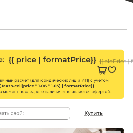
{{ price | formatPrice}}
а:
{{ oldPrice |
ичный расчет (для юридических лиц и ИП) с учетом
{ Math.ceil(price * 1.06 * 1.05) | formatPrice}}
а момент последнего наличия и не является офертой.
Купить