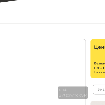
Цен
Безнал
НДС:
{
Цена н
erid:
2VtzqwngxGP