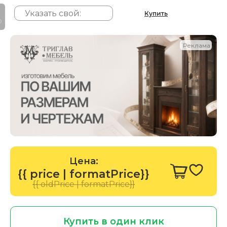
Купить
P
Реклама
Цена:
{{ price | formatPrice}}
{{ oldPrice | formatPrice}}
Купить в один клик