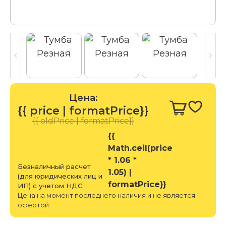
Цена:
{{ price | formatPrice}}
{{ oldPrice | formatPrice}}
{{
Math.ceil(price
* 1.06 *
Безналичный расчет
1.05) |
(для юридических лиц и
formatPrice}}
ИП) с учетом НДС:
Цена на момент последнего наличия и не является
офертой.