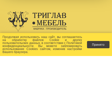
Создание сайта -
Бихайв
Продолжая использовать наш сайт, вы соглашаетесь
на
обработку файлов Сookie
и других
пользовательских данных, в соответствии с
Политикой
Принято
Как заказать?
конфиденциальности
. Вы можете заблокировать
использование Cookies сайтом, изменив настройки
Вашего браузера.
Доставка
Фото-каталог
Хиты продаж
Новости
Сертификаты
Отзывы
Статьи
Контакты