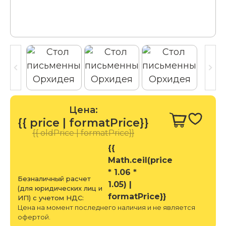
Цена:
{{ price | formatPrice}}
{{ oldPrice | formatPrice}}
{{
Math.ceil(price
* 1.06 *
Безналичный расчет
1.05) |
(для юридических лиц и
formatPrice}}
ИП) с учетом НДС:
Цена на момент последнего наличия и не является
офертой.