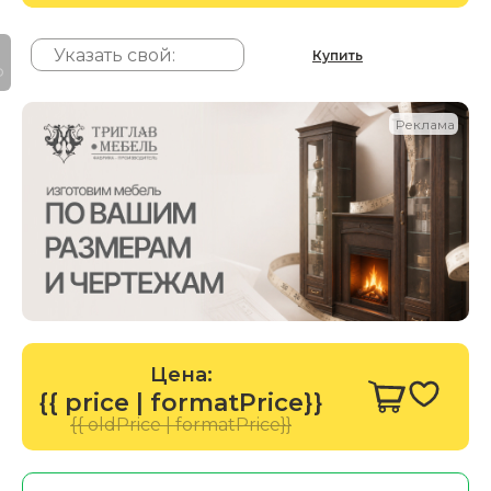
Купить
P
Реклама
Цена:
{{ price | formatPrice}}
{{ oldPrice | formatPrice}}