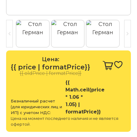
Цена:
{{ price | formatPrice}}
{{ oldPrice | formatPrice}}
{{
Math.ceil(price
* 1.06 *
Безналичный расчет
1.05) |
(для юридических лиц и
formatPrice}}
ИП) с учетом НДС:
Цена на момент последнего наличия и не является
офертой.