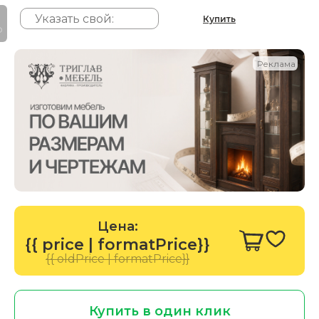
Купить
P
Реклама
Цена:
{{ price | formatPrice}}
{{ oldPrice | formatPrice}}
Купить в один клик