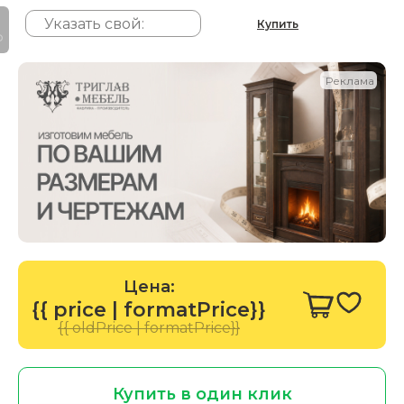
Купить
P
Реклама
Цена:
{{ price | formatPrice}}
{{ oldPrice | formatPrice}}
Купить в один клик