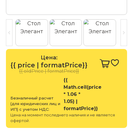
Цена:
{{ price | formatPrice}}
{{ oldPrice | formatPrice}}
{{
Math.ceil(price
* 1.06 *
Безналичный расчет
1.05) |
(для юридических лиц и
formatPrice}}
ИП) с учетом НДС:
Цена на момент последнего наличия и не является
офертой.