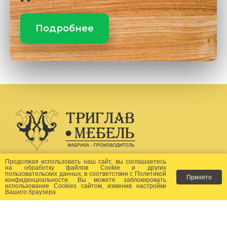
Подробнее
Создание сайта -
Бихайв
Продолжая использовать наш сайт, вы соглашаетесь
на
обработку файлов Сookie
и других
пользовательских данных, в соответствии с
Политикой
Принято
Как заказать?
конфиденциальности
. Вы можете заблокировать
использование Cookies сайтом, изменив настройки
Вашего браузера.
Доставка
Фото-каталог
Хиты продаж